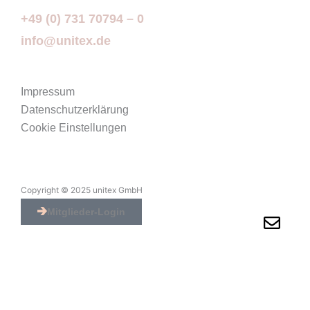
p
k
a
n
+49 (0) 731 70794 – 0
m
-
info@unitex.de
i
n
Impressum
Datenschutzerklärung
Cookie Einstellungen
Copyright © 2025 unitex GmbH
Mitglieder-Login