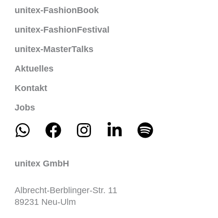
unitex-FashionBook
unitex-FashionFestival
unitex-MasterTalks
Aktuelles
Kontakt
Jobs
W
F
I
L
S
h
a
n
i
p
a
c
s
n
o
t
e
t
k
t
unitex GmbH
s
b
a
e
i
Albrecht-Berblinger-Str. 11
a
o
g
d
f
89231 Neu-Ulm
p
o
r
i
y