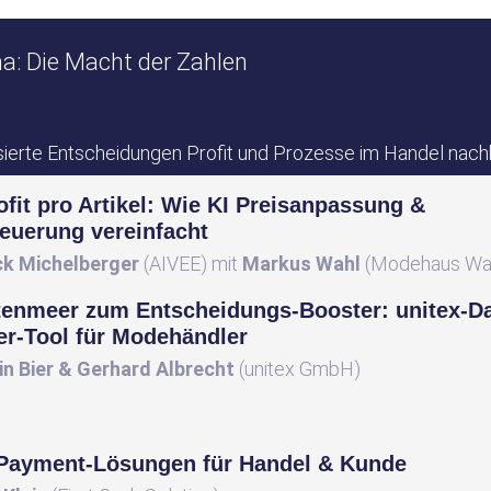
a: Die Macht der Zahlen
sierte Entscheidungen Profit und Prozesse im Handel nachh
fit pro Artikel: Wie KI Preisanpassung &
euerung vereinfacht
ck Michelberger
(AIVEE) mit
Markus Wahl
(Modehaus Wa
enmeer zum Entscheidungs-Booster: unitex‑Da
er-Tool für Modehändler
in Bier & Gerhard Albrecht
(unitex GmbH)
Payment-Lösungen für Handel & Kunde