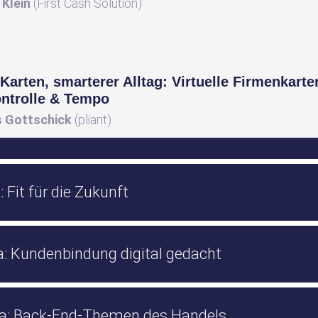
 Klein
(First Cash Solution)
 Karten, smarterer Alltag: Virtuelle Firmenkarte
ntrolle & Tempo
 Gottschick
(pliant)
 Fit für die Zukunft
: Kundenbindung digital gedacht
a: Back-End-Themen des Handels