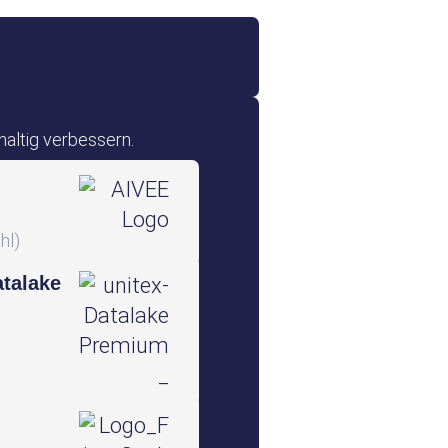
altig verbessern.
hl)
talake