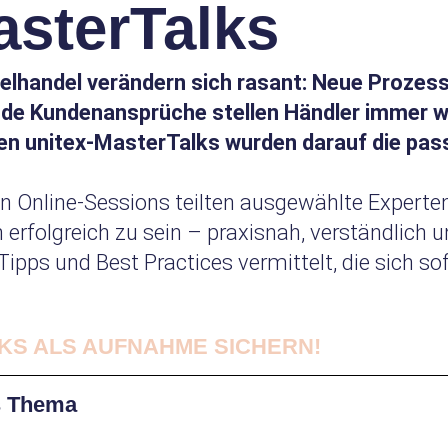
asterTalks
elhandel verändern sich rasant: Neue Prozes
nde Kundenansprüche stellen Händler immer w
en unitex-MasterTalks wurden darauf die pa
 Online-Sessions teilten ausgewählte Experten
rfolgreich zu sein – praxisnah, verständlich u
Tipps und Best Practices vermittelt, die sich so
KS ALS AUFNAHME SICHERN!
s Thema