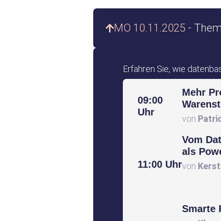
MO 10.11.2025
- Them
Erfahren Sie, wie datenba
Mehr Pro
09:00
Warenst
Uhr
von
Patri
Vom Dat
als Pow
11:00 Uhr
von
Kerst
Smarte 