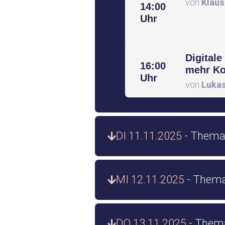
von
Klaus
14:00
Uhr
Digitale
16:00
mehr Ko
Uhr
von
Lukas
DI 11.11.2025
- Thema:
MI 12.11.2025
- Thema
DO 13.11.2025
- Them