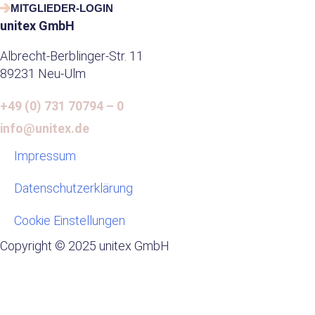
t
e
t
k
t
MITGLIEDER-LOGIN
s
b
a
e
i
unitex GmbH
a
o
g
d
f
Albrecht-Berblinger-Str. 11
p
o
r
i
y
89231 Neu-Ulm
p
k
a
n
m
-
+49 (0) 731 70794 – 0
i
n
info@unitex.de
Impressum
Datenschutzerklärung
Cookie Einstellungen
Copyright © 2025 unitex GmbH