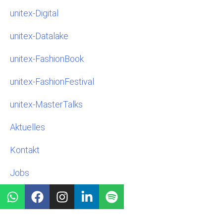
unitex-Digital
unitex-Datalake
unitex-FashionBook
unitex-FashionFestival
unitex-MasterTalks
Aktuelles
Kontakt
Jobs
W
F
I
L
S
h
a
n
i
p
a
c
s
n
o