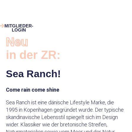
Zum
Inhalt
springen
MITGLIEDER-
LOGIN
Neu
in der ZR:
Sea Ranch!
Come rain come shine
Sea Ranch ist eine dänische Lifestyle Marke, die
1995 in Kopenhagen gegründet wurde. Der typische
skandinavische Lebensstil spiegelt sich im Design
wider. Klassiker wie der bretonische Streifen,
Naturmaterialien sowie vom Meer und der Natur