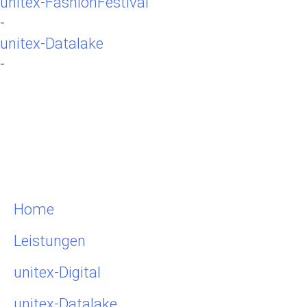
unitex-FashionFestival
-
unitex-Datalake
-
Home
Leistungen
unitex-Digital
unitex-Datalake