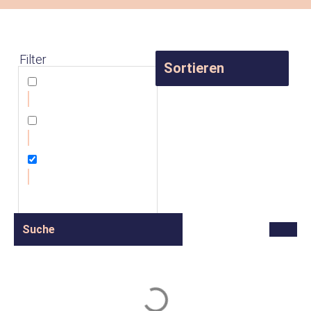
Filter
Neu in der ZR
Presse
unitex-
FashionFestival