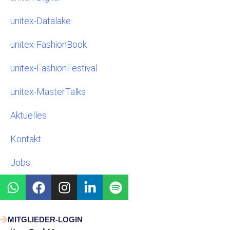
unitex-Datalake
unitex-FashionBook
unitex-FashionFestival
unitex-MasterTalks
Aktuelles
Kontakt
Jobs
W
F
I
L
S
h
a
n
i
p
a
c
s
n
o
t
e
t
k
t
MITGLIEDER-LOGIN