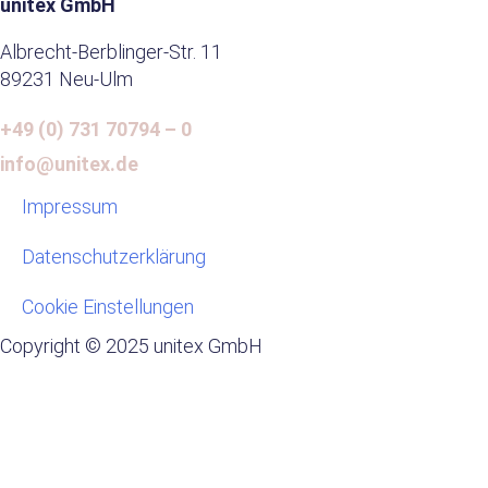
s
b
a
e
i
unitex GmbH
a
o
g
d
f
Albrecht-Berblinger-Str. 11
p
o
r
i
y
89231 Neu-Ulm
p
k
a
n
m
-
+49 (0) 731 70794 – 0
i
n
info@unitex.de
Impressum
Datenschutzerklärung
Cookie Einstellungen
Copyright © 2025 unitex GmbH