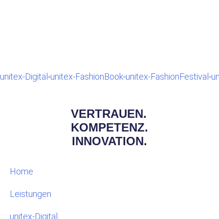
unitex-Digital
-
unitex-FashionBook
-
unitex-FashionFestival
-
un
VERTRAUEN.
KOMPETENZ.
INNOVATION.
Home
Leistungen
unitex-Digital