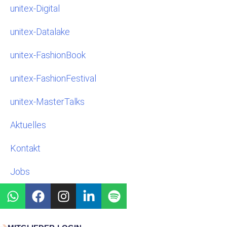
unitex-Digital
unitex-Datalake
unitex-FashionBook
unitex-FashionFestival
unitex-MasterTalks
Aktuelles
Kontakt
Jobs
W
F
I
L
S
h
a
n
i
p
a
c
s
n
o