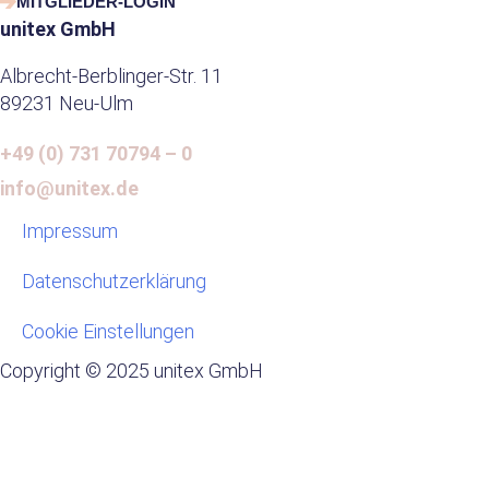
t
e
t
k
t
MITGLIEDER-LOGIN
s
b
a
e
i
unitex GmbH
a
o
g
d
f
Albrecht-Berblinger-Str. 11
p
o
r
i
y
89231 Neu-Ulm
p
k
a
n
m
-
+49 (0) 731 70794 – 0
i
n
info@unitex.de
Impressum
Datenschutzerklärung
Cookie Einstellungen
Copyright © 2025 unitex GmbH